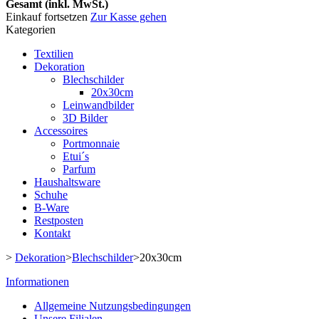
Gesamt (inkl. MwSt.)
Einkauf fortsetzen
Zur Kasse gehen
Kategorien
Textilien
Dekoration
Blechschilder
20x30cm
Leinwandbilder
3D Bilder
Accessoires
Portmonnaie
Etui´s
Parfum
Haushaltsware
Schuhe
B-Ware
Restposten
Kontakt
>
Dekoration
>
Blechschilder
>
20x30cm
Informationen
Allgemeine Nutzungsbedingungen
Unsere Filialen